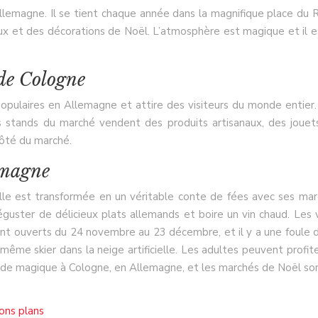
lemagne. Il se tient chaque année dans la magnifique place du R
x et des décorations de Noël. L’atmosphère est magique et il est
de Cologne
laires en Allemagne et attire des visiteurs du monde entier. Il 
tands du marché vendent des produits artisanaux, des jouets e
 côté du marché.
lemagne
le est transformée en un véritable conte de fées avec ses mar
déguster de délicieux plats allemands et boire un vin chaud. Les
ont ouverts du 24 novembre au 23 décembre, et il y a une foule d’
me skier dans la neige artificielle. Les adultes peuvent profit
e magique à Cologne, en Allemagne, et les marchés de Noël sont l’e
bons plans