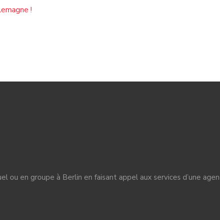
llemagne !
duel ou en groupe à Berlin en faisant appel aux services d’une age