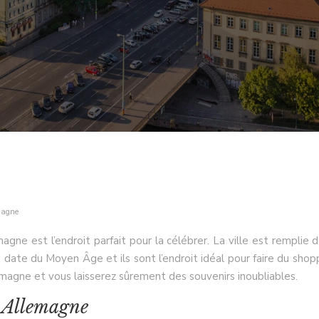
magne
ne est l’endroit parfait pour la célébrer. La ville est remplie 
date du Moyen Âge et ils sont l’endroit idéal pour faire du shop
agne et vous laisserez sûrement des souvenirs inoubliables.
 Allemagne