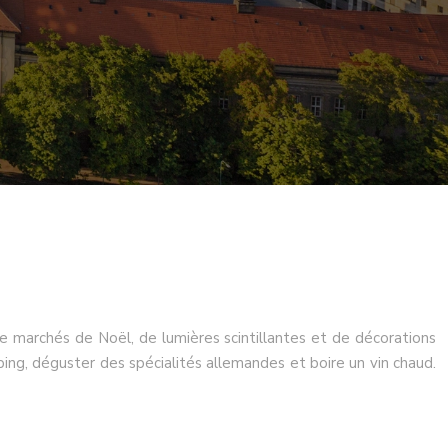
de marchés de Noël, de lumières scintillantes et de décorations
ping, déguster des spécialités allemandes et boire un vin chaud.